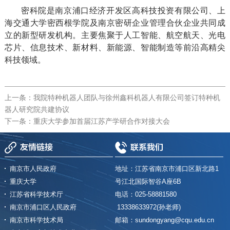
密科院是南京浦口经济开发区高科技投资有限公司、上
海交通大学密西根学院及南京密研企业管理合伙企业共同成
立的新型研发机构。主要焦聚于人工智能、航空航天、光电
芯片、信息技术、新材料、新能源、智能制造等前沿高精尖
科技领域。
上一条：我院特种机器人团队与徐州鑫科机器人有限公司签订特种机
器人研究院共建协议
下一条：重庆大学参加首届江苏产学研合作对接大会
友情链接
联系我们
南京市人民政府
地址：江苏省南京市浦口区新北路1
重庆大学
号江北国际智谷A座6B
江苏省科学技术厅
电话：025-58881580
南京市浦口区人民政府
13338633972(孙老师)
南京市科学技术局
邮箱：sundongyang@cqu.edu.cn