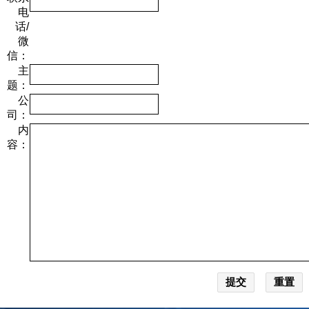
电
话/
微
信：
主
题：
公
司：
内
容：